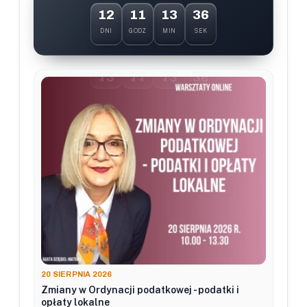
12
11
13
35
DNI
GODZ
MIN
SEK
20 SIERPNIA 2026
Zmiany w Ordynacji podatkowej - podatki i
opłaty lokalne