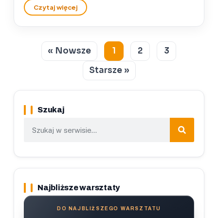
« Nowsze
1
2
3
Starsze »
Szukaj
Najbliższe warsztaty
DO NAJBLIŻSZEGO WARSZTATU