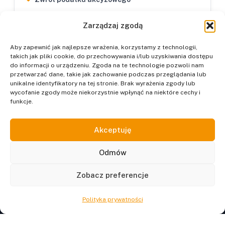
Zarządzaj zgodą
Aby zapewnić jak najlepsze wrażenia, korzystamy z technologii,
takich jak pliki cookie, do przechowywania i/lub uzyskiwania dostępu
do informacji o urządzeniu. Zgoda na te technologie pozwoli nam
przetwarzać dane, takie jak zachowanie podczas przeglądania lub
unikalne identyfikatory na tej stronie. Brak wyrażenia zgody lub
wycofanie zgody może niekorzystnie wpłynąć na niektóre cechy i
funkcje.
Podatkowy Referat
Akceptuję
Centrum Informacji Podatków Lokalnych.
Codzienne informacje z zakresu lokalnego prawa
Odmów
podatkowego dla pracowników administracji
samorządowej.
Zobacz preferencje
Kontakt
Polityka prywatności
ul. Woźniców 19/16, 31-982 Kraków