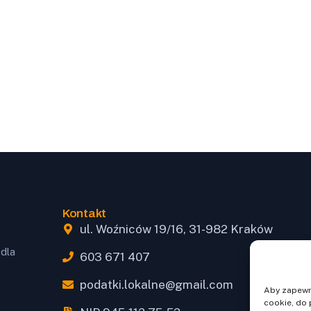
Kontakt
ul. Woźniców 19/16, 31-982 Kraków
dla
603 671 407
podatki.lokalne@gmail.com
Aby zapewni
cookie, do 