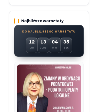
Najbliższe warsztaty
DO NAJBLIŻSZEGO WARSZTATU
12
13
04
34
DNI
GODZ
MIN
SEK