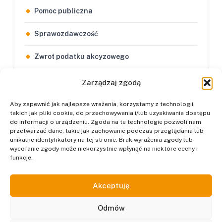
Pomoc publiczna
Sprawozdawczość
Zwrot podatku akcyzowego
Zarządzaj zgodą
Aby zapewnić jak najlepsze wrażenia, korzystamy z technologii,
takich jak pliki cookie, do przechowywania i/lub uzyskiwania dostępu
do informacji o urządzeniu. Zgoda na te technologie pozwoli nam
przetwarzać dane, takie jak zachowanie podczas przeglądania lub
unikalne identyfikatory na tej stronie. Brak wyrażenia zgody lub
wycofanie zgody może niekorzystnie wpłynąć na niektóre cechy i
funkcje.
Podatkowy Referat
Akceptuję
Centrum Informacji Podatków Lokalnych.
Codzienne informacje z zakresu lokalnego prawa
Odmów
podatkowego dla pracowników administracji