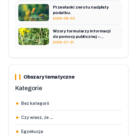
Przesłanki zwrotu nadpłaty
podatku.
2026-08-03
Wzory formularzy informacji
do pomocy publicznej –
zestawienie.
2026-07-31
Obszary tematyczne
Kategorie
Bez kategorii
Czy wiesz, że …
Egzekucja