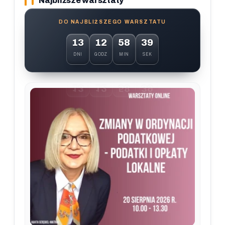
Najbliższe warsztaty
DO NAJBLIŻSZEGO WARSZTATU
13
12
58
38
DNI
GODZ
MIN
SEK