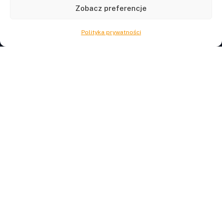
samorządowej.
Zobacz preferencje
Kontakt
Polityka prywatności
ul. Woźniców 19/16, 31-982 Kraków
603 671 407
podatki.lokalne@gmail.com
NIP 945-112-75-52
Nawigacja
Strona główna
Warsztaty online
Regulamin
Polityka prywatności
Kontakt