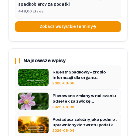
spadkobiercy za podatki
449,00 zł / os.
Zobacz wszystkie terminy
Najnowsze wpisy
Rejestr Spadkowy – źródło
informacji dla organu
podatkowego.
2026-08-06
Planowane zmiany w naliczaniu
odsetek za zwłokę
od zaległości podatkowych.
2026-08-05
Posiadacz zależny jako podmiot
uprawniony do zwrotu podatku
akcyzowego zawartego w cenie
2026-08-04
oleju napędowego.