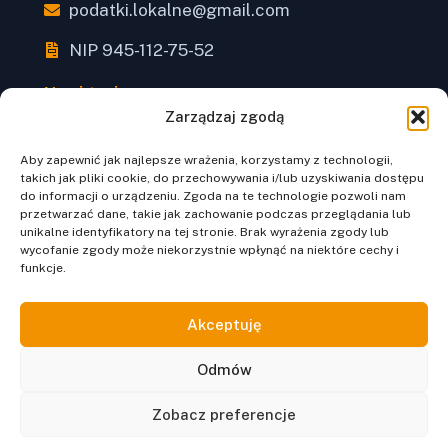
podatki.lokalne@gmail.com
NIP 945-112-75-52
Nawigacja
Strona główna
Zarządzaj zgodą
Warsztaty online
Aby zapewnić jak najlepsze wrażenia, korzystamy z technologii,
takich jak pliki cookie, do przechowywania i/lub uzyskiwania dostępu
Regulamin
do informacji o urządzeniu. Zgoda na te technologie pozwoli nam
przetwarzać dane, takie jak zachowanie podczas przeglądania lub
Polityka prywatności
unikalne identyfikatory na tej stronie. Brak wyrażenia zgody lub
wycofanie zgody może niekorzystnie wpłynąć na niektóre cechy i
funkcje.
Kontakt
Akceptuję
© 2026 Podatkowy Referat, Agata Dzięgiel-Matras Centrum
Odmów
Informacji Podatków Lokalnych „Glosator”. Wszelkie prawa
zastrzeżone.
Zobacz preferencje
Proudly made by home.pl