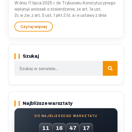
W dniu 11 lipca 2025 r. do Trybunału Konstytucyjnego
wpłynął wniosek o stwierdzenie, że art. 1a ust.
2c w zw. z art. 5 ust. 1 pkt 2 lit. a i e ustawy z dnia
Szukaj
Najbliższe warsztaty
DO NAJBLIŻSZEGO WARSZTATU
11
16
47
16