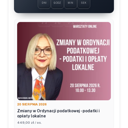
DNI
GODZ
MIN
SEK
20 SIERPNIA 2026
Zmiany w Ordynacji podatkowej - podatki i
opłaty lokalne
449,00 zł / os.